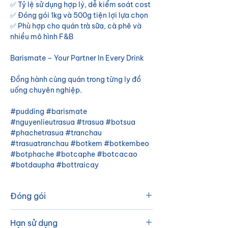
✅ Tỷ lệ sử dụng hợp lý, dễ kiểm soát cost
✅ Đóng gói 1kg và 500g tiện lợi lựa chọn
✅ Phù hợp cho quán trà sữa, cà phê và
nhiều mô hình F&B
Barismate – Your Partner In Every Drink
Đồng hành cùng quán trong từng ly đồ
uống chuyên nghiệp.
#pudding #barismate
#nguyenlieutrasua #trasua #botsua
#phachetrasua #tranchau
#trasuatranchau #botkem #botkembeo
#botphache #botcaphe #botcacao
#botdaupha #bottraicay
Đóng gói
- 1 kg/gói, 20 gói/thùng
Hạn sử dụng
- 500g/gói, 40 gói/thùng