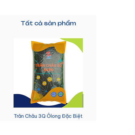
18 tháng
Tất cả sản phẩm
Trân Châu 3Q Ôlong Đặc Biệt
Bột kem Barismate 