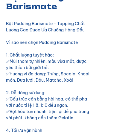
Barismate
Bột Pudding Barismate - Topping Chất
Lượng Cao Được Ưa Chuộng Hàng Đầu
Vì sao nên chọn Pudding Barismate
1. Chất lượng tuyệt hảo:
✅Mùi thơm tự nhiên, màu vừa mắt, được
yêu thích bởi giới trẻ.
✅Hương vị đa dạng: Trứng, Socola, Khoai
môn, Dưa lưới, Dâu, Matcha, Xoài
2. Dễ dàng sử dụng:
✅Cấu trúc cân bằng hài hòa, có thể pha
với nước tỉ lệ 1:8, 1:10 đều ngon.
✅Bột hòa tan nhanh, tiện lợi dễ pha trong
vài phút, không cần thêm Gelatin.
4. Tối ưu vận hành