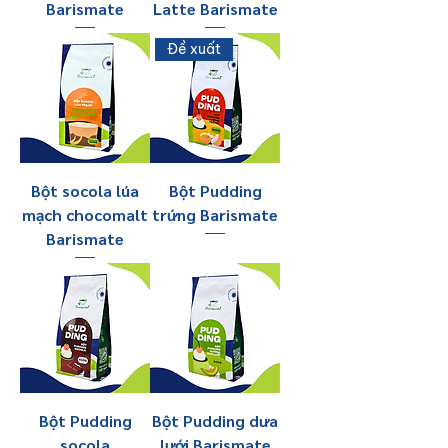
Barismate
Latte Barismate
Đề xuất
Bột socola lúa
Bột Pudding
mạch chocomalt
trứng Barismate
Barismate
Bột Pudding
Bột Pudding dưa
socola
lưới Barismate