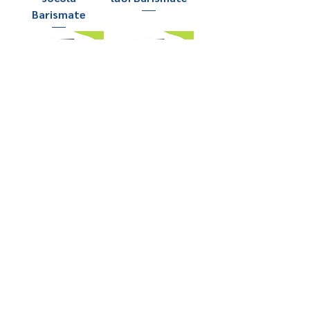
Barismate
Bột Pudding
Bột Pudding
matcha
khoai môn
Barismate
Barismate
Bột Pudding xoài
Bột Pudding dâu