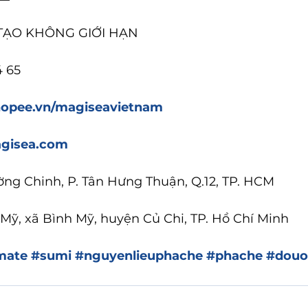
 TẠO KHÔNG GIỚI HẠN
4 65
shopee.vn/magiseavietnam
gisea.com
ường Chinh, P. Tân Hưng Thuận, Q.12, TP. HCM
Mỹ, xã Bình Mỹ, huyện Củ Chi, TP. Hồ Chí Minh
mate
#sumi
#nguyenlieuphache
#phache
#dou