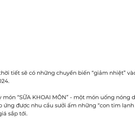
thời tiết sẽ có những chuyển biến “giảm nhiệt” v
024.
y món “SỮA KHOAI MÔN” - một món uống nóng d
áp ứng được nhu cầu sưởi ấm những “con tim lạnh 
á sắp tới.