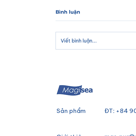
Bình luận
Viết bình luận...
TARO DALGONASỐNG
LẠI TREND CŨ - TẠO
NHIỀU ĐỘT PHÁ CÙNG
BỘT SỮA HƯƠNG KHOAI
MÔN SUMI
Sản phẩm
ĐT: +84 9