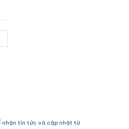
G THỨC TRÀ SỮA Ô
NG
Ý
 nhận tin tức và cập nhật từ