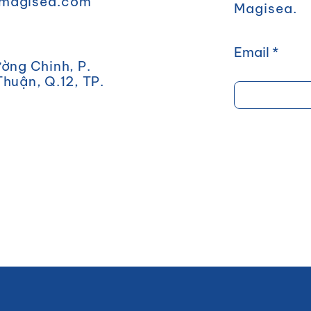
magisea.com
Magisea.
Email
ờng Chinh, P.
huận, Q.12, TP.