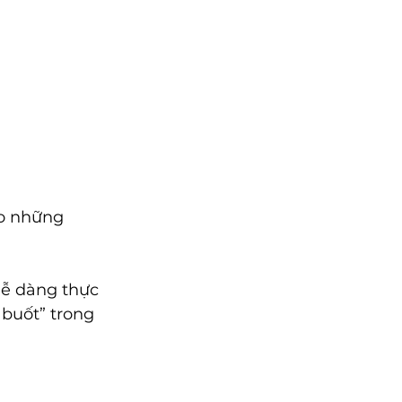
ào những 
ễ dàng thực 
buốt” trong 