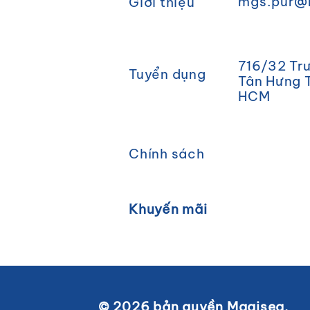
mgs.pur@
Giới thiệu
716/32 Trư
Tuyển dụng
Tân Hưng T
HCM
Chính sách
Khuyến mãi
© 2026 bản quyền Magisea.