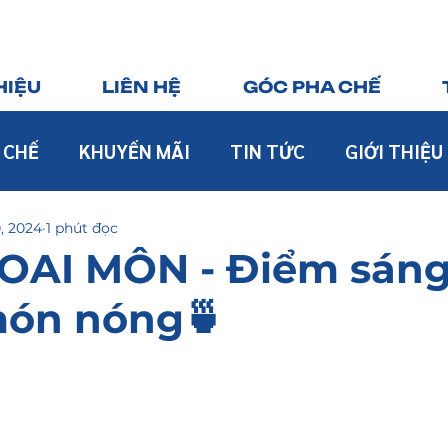
HIỆU
LIÊN HỆ
GÓC PHA CHẾ
 CHẾ
KHUYẾN MÃI
TIN TỨC
GIỚI THIỆU
0, 2024
1 phút đọc
OAI MÔN - Điểm sáng
ón nóng🍵