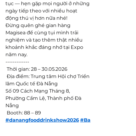
tục — hẹn gặp mọi người ở những 
ngày tiếp theo với nhiều hoạt 
động thú vị hơn nữa nhé!
Đừng quên ghé gian hàng 
Magisea để cùng tụi mình trải 
nghiệm và tạo thêm thật nhiều 
khoảnh khắc đáng nhớ tại Expo 
năm nay.
-------------
 Thời gian: 28 – 30.05.2026
 Địa điểm: Trung tâm Hội chợ Triển 
lãm Quốc tế Đà Nẵng
Số 09 Cách Mạng Tháng 8, 
Phường Cẩm Lệ, Thành phố Đà 
Nẵng
 Booth: 88 – 89
#danangfooddrinkshow2026
#Ba
rismate
#magisea
#nguyenlieup
hache
#FNBVietnam