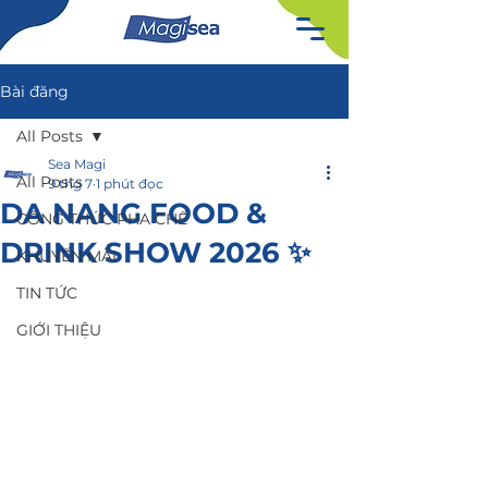
Bài đăng
All Posts
Sea Magi
All Posts
9 thg 7
1 phút đọc
DA NANG FOOD &
CÔNG THỨC PHA CHẾ
DRINK SHOW 2026 ✨
KHUYẾN MÃI
TIN TỨC
GIỚI THIỆU