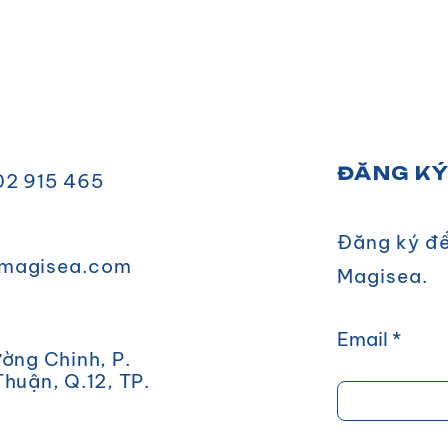
ĐĂNG K
02 915 465
Đăng ký để
magisea.com
Magisea.
Email
ờng Chinh, P.
huận, Q.12, TP.