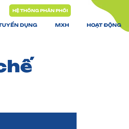
HỆ THỐNG PHÂN PHỐI
TUYỂN DỤNG
MXH
HOẠT ĐỘNG
 chế