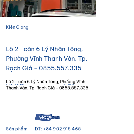
Kiên Giang
Lô 2- căn 6 Lý Nhân Tông,
Phường Vĩnh Thanh Vân, Tp.
Rạch Giá -
0855.557.335
Lô 2- căn 6 Lý Nhân Tông, Phường Vĩnh 
Previous
Next
Thanh Vân, Tp. Rạch Giá - 0855.557.335
Sản phẩm
ĐT:
+84 902 915 465