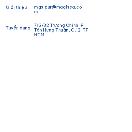
mgs.pur@magisea.co
Giới thiệu
m
716/32 Trường Chinh, P.
Tuyển dụng
Tân Hưng Thuận, Q.12, TP.
HCM
Chính sách
Khuyến mãi
ĐĂNG KÝ
Đăng ký để nhận tin tức và
cập nhật từ Magisea.
Email
Đăng ký