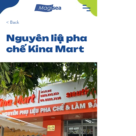
< Back
Nguyên liệu pha
chế Kina Mart