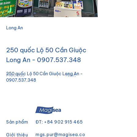
Long An
250 quốc Lộ 50 Cần Giuộc
Long An -
0907.537.348
250 quốc Lộ 50 Cần Giuộc Long An - 
Previous
Next
0907.537.348
Sản phẩm
ĐT:
+84 902 915 465
mgs.pur@magisea.co
Giới thiệu