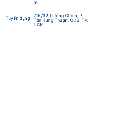
m
716/32 Trường Chinh, P.
Tuyển dụng
Tân Hưng Thuận, Q.12, TP.
HCM
Chính sách
Khuyến mãi
ĐĂNG KÝ
Đăng ký để nhận tin tức và
cập nhật từ Magisea.
Email
Đăng ký