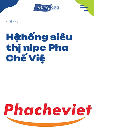
< Back
Hệ thống siêu
thị nlpc Pha
Chế Việt