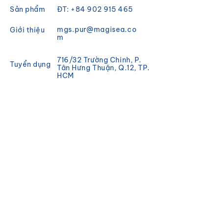
Sản phẩm
ĐT:
+84 902 915 465
mgs.pur@magisea.co
Giới thiệu
m
716/32 Trường Chinh, P.
Tuyển dụng
Tân Hưng Thuận, Q.12, TP.
HCM
Chính sách
Khuyến mãi
ĐĂNG KÝ
Đăng ký để nhận tin tức và
cập nhật từ Magisea.
Email
Đăng ký