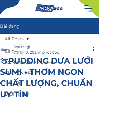
Bài đăng
All Posts
Sea Magi
All Posts
7 thg 10, 2024
1 phút đọc
🍈PUDDING DƯA LƯỚI
CÔNG THỨC PHA CHẾ
SUMI - THƠM NGON
KHUYẾN MÃI
CHẤT LƯỢNG, CHUẨN
TIN TỨC
UY TÍN
GIỚI THIỆU