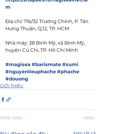
m
Địa chỉ: 716/32 Trường Chinh, P. Tân 
Hưng Thuận, Q.12, TP. HCM
Nhà máy: 38 Bình Mỹ, xã Bình Mỹ, 
huyện Củ Chi, TP. Hồ Chí Minh
#magisea
#barismate
#sumi
#nguyenlieuphache
#phache
#douong
GIỚI THIỆU
Xem tất cả