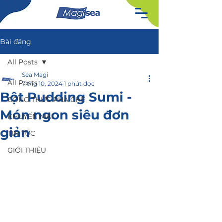
Bài đăng
All Posts
Sea Magi
All Posts
7 thg 10, 2024
1 phút đọc
Bột Pudding Sumi -
CÔNG THỨC PHA CHẾ
Món ngon siêu đơn
KHUYẾN MÃI
giản
TIN TỨC
GIỚI THIỆU