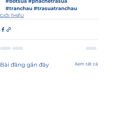
#botsua
#phachetrasua
#tranchau
#trasuatranchau
GIỚI THIỆU
Xem tất cả
Bài đăng gần đây