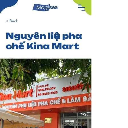
< Back
Nguyên liệu pha
chế Kina Mart