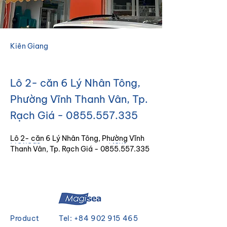
Kiên Giang
Lô 2- căn 6 Lý Nhân Tông,
Phường Vĩnh Thanh Vân, Tp.
Rạch Giá -
0855.557.335
Lô 2- căn 6 Lý Nhân Tông, Phường Vĩnh 
Previous
Next
Thanh Vân, Tp. Rạch Giá - 0855.557.335
Product
Tel:
+84 902 915 465