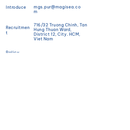
mgs.pur@magisea.co
Introduce
m
716/32 Truong Chinh, Tan
Recruitmen
Hung Thuan Ward,
t
District 12, City. HCM,
Viet Nam
Policy
Promotion
REGISTER
Sign up to receive news
and updates from
Magisea.
Email
Đăng ký