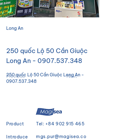
Long An
250 quốc Lộ 50 Cần Giuộc
Long An -
0907.537.348
250 quốc Lộ 50 Cần Giuộc Long An - 
Previous
Next
0907.537.348
Product
Tel:
+84 902 915 465
mgs.pur@magisea.co
Introduce