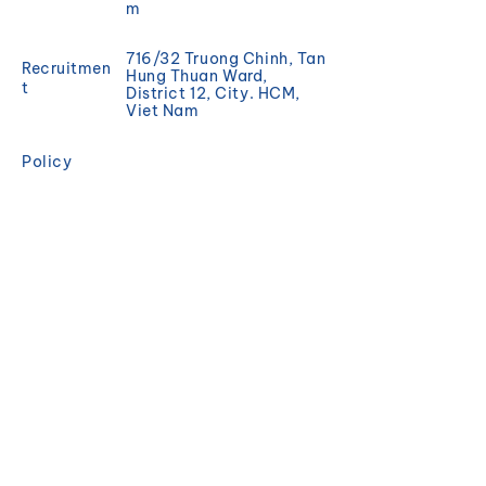
m
716/32 Truong Chinh, Tan
Recruitmen
Hung Thuan Ward,
t
District 12, City. HCM,
Viet Nam
Policy
Promotion
REGISTER
Sign up to receive news
and updates from
Magisea.
Email
Đăng ký